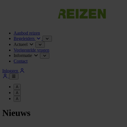
Aanbod reizen
Begeleiders
Actueel
Veelgestelde vragen
Informatie
Contact
Inloggen
A
A
A
Nieuws