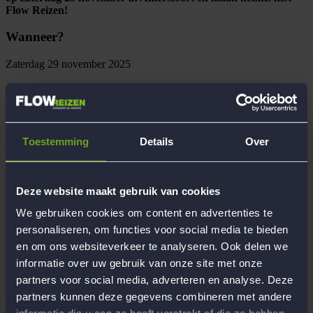
Flow Reizen!
Wanneer?
Zaterdag 29 november 2025
Waar?
De Prodentfabriek, Oude Fabriekstraat 20, Amersfoort
Toestemming
Details
Over
Programma
14:00 – 15:00 |
Maak kennis met Flow Reizen
(gratis)
Nog niet eerder met ons op vakantie geweest? Kom luisteren, stel je
Deze website maakt gebruik van cookies
vragen en ontdek of Flow Reizen bij jou past.
We gebruiken cookies om content en advertenties te
15:00 – 17:00 |
Reizigers Meet-up
(gratis)
personaliseren, om functies voor social media te bieden
Een gezellig samenzijn voor (nieuwe) reizigers en begeleiders.
en om ons websiteverkeer te analyseren. Ook delen we
Gezellig bijpraten en sfeer proeven!
informatie over uw gebruik van onze site met onze
17:00 – 21:00 |
Het Grote Flow Feest!
(€25,-)
partners voor social media, adverteren en analyse. Deze
We sluiten de dag af met een knalfeest! Trek je mooiste outfit aan en
dans met ons mee.
partners kunnen deze gegevens combineren met andere