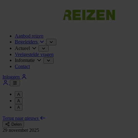
Aanbod reizen
Begeleiders
Actueel
Veelgestelde vragen
Informatie
Contact
Inloggen
A
A
A
Terug naar nieuws
Delen
29 november 2025