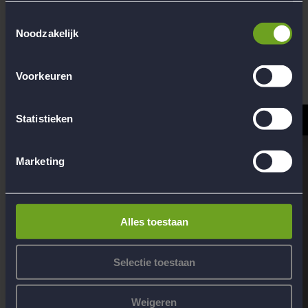
Website SGR
Toestemmingsselectie
Noodzakelijk
Voorkeuren
Uitleg SGR-bijdrage
Statistieken
Marketing
Alles toestaan
Selectie toestaan
Weigeren