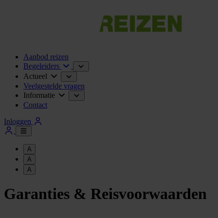
Aanbod reizen
Begeleiders
Actueel
Veelgestelde vragen
Informatie
Contact
Inloggen
A
A
A
Garanties & Reisvoorwaarden