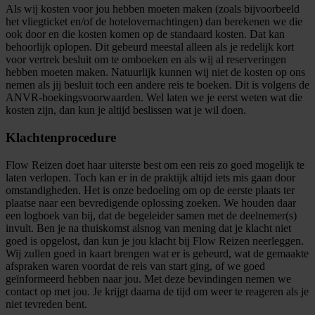
Als wij kosten voor jou hebben moeten maken (zoals bijvoorbeeld
het vliegticket en/of de hotelovernachtingen) dan berekenen we die
ook door en die kosten komen op de standaard kosten. Dat kan
behoorlijk oplopen. Dit gebeurd meestal alleen als je redelijk kort
voor vertrek besluit om te omboeken en als wij al reserveringen
hebben moeten maken. Natuurlijk kunnen wij niet de kosten op ons
nemen als jij besluit toch een andere reis te boeken. Dit is volgens de
ANVR-boekingsvoorwaarden. Wel laten we je eerst weten wat die
kosten zijn, dan kun je altijd beslissen wat je wil doen.
Klachtenprocedure
Flow Reizen doet haar uiterste best om een reis zo goed mogelijk te
laten verlopen. Toch kan er in de praktijk altijd iets mis gaan door
omstandigheden. Het is onze bedoeling om op de eerste plaats ter
plaatse naar een bevredigende oplossing zoeken. We houden daar
een logboek van bij, dat de begeleider samen met de deelnemer(s)
invult. Ben je na thuiskomst alsnog van mening dat je klacht niet
goed is opgelost, dan kun je jou klacht bij Flow Reizen neerleggen.
Wij zullen goed in kaart brengen wat er is gebeurd, wat de gemaakte
afspraken waren voordat de reis van start ging, of we goed
geïnformeerd hebben naar jou. Met deze bevindingen nemen we
contact op met jou. Je krijgt daarna de tijd om weer te reageren als je
niet tevreden bent.