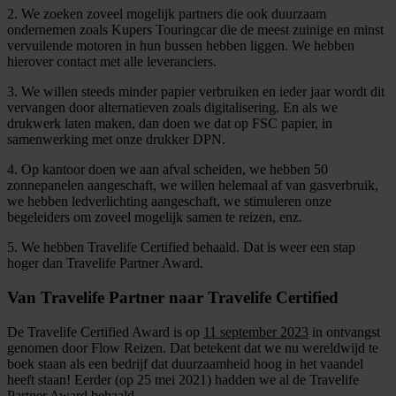
2. We zoeken zoveel mogelijk partners die ook duurzaam
ondernemen zoals Kupers Touringcar die de meest zuinige en minst
vervuilende motoren in hun bussen hebben liggen. We hebben
hierover contact met alle leveranciers.
3. We willen steeds minder papier verbruiken en ieder jaar wordt dit
vervangen door alternatieven zoals digitalisering. En als we
drukwerk laten maken, dan doen we dat op FSC papier, in
samenwerking met onze drukker DPN.
4. Op kantoor doen we aan afval scheiden, we hebben 50
zonnepanelen aangeschaft, we willen helemaal af van gasverbruik,
we hebben ledverlichting aangeschaft, we stimuleren onze
begeleiders om zoveel mogelijk samen te reizen, enz.
5. We hebben Travelife Certified behaald. Dat is weer een stap
hoger dan Travelife Partner Award.
Van Travelife Partner naar Travelife Certified
De Travelife Certified Award is op
11 september 2023
in ontvangst
genomen door Flow Reizen. Dat betekent dat we nu wereldwijd te
boek staan als een bedrijf dat duurzaamheid hoog in het vaandel
heeft staan! Eerder (op 25 mei 2021) hadden we al de Travelife
Partner Award behaald.