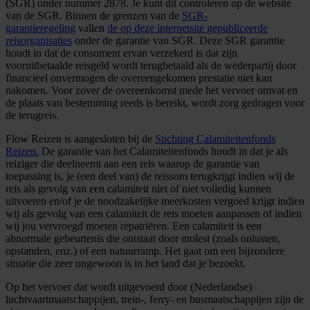
(SGR) onder nummer 2878. Je kunt dit controleren op de website
van de SGR. Binnen de grenzen van de
SGR-
garantieregeling
vallen
de op deze internetsite gepubliceerde
reisorganisaties
onder de garantie van SGR. Deze SGR garantie
houdt in dat de consument ervan verzekerd is dat zijn
vooruitbetaalde reisgeld wordt terugbetaald als de wederpartij door
financieel onvermogen de overeengekomen prestatie niet kan
nakomen. Voor zover de overeenkomst mede het vervoer omvat en
de plaats van bestemming reeds is bereikt, wordt zorg gedragen voor
de terugreis.
Flow Reizen is aangesloten bij de
Stichting Calamiteitenfonds
Reizen.
De garantie van het Calamiteitenfonds houdt in dat je als
reiziger die deelneemt aan een reis waarop de garantie van
toepassing is, je (een deel van) de reissom terugkrijgt indien wij de
reis als gevolg van een calamiteit niet of niet volledig kunnen
uitvoeren en/of je de noodzakelijke meerkosten vergoed krijgt indien
wij als gevolg van een calamiteit de reis moeten aanpassen of indien
wij jou vervroegd moeten repatriëren. Een calamiteit is een
abnormale gebeurtenis die ontstaat door molest (zoals onlusten,
opstanden, enz.) of een natuurramp. Het gaat om een bijzondere
situatie die zeer ongewoon is in het land dat je bezoekt.
Op het vervoer dat wordt uitgevoerd door (Nederlandse)
luchtvaartmaatschappijen, trein-, ferry- en busmaatschappijen zijn de