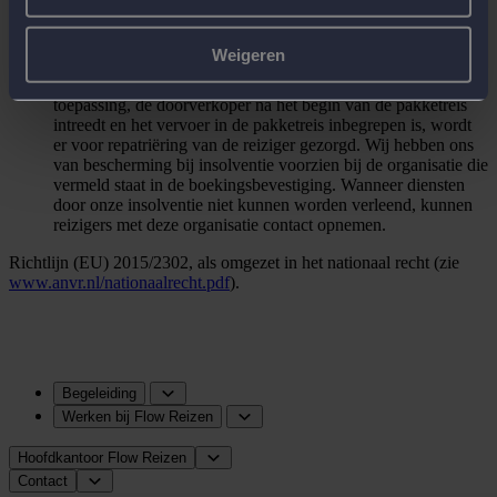
uitgevoerd zijn heeft de reiziger ook recht op een
prijsverlaging en/of schadevergoeding.
De organisator is verplicht reizigers die in moeilijkheden
Weigeren
verkeren, bijstand te verlenen.
Indien de insolventie van de organisator of, indien van
toepassing, de doorverkoper na het begin van de pakketreis
intreedt en het vervoer in de pakketreis inbegrepen is, wordt
er voor repatriëring van de reiziger gezorgd. Wij hebben ons
van bescherming bij insolventie voorzien bij de organisatie die
vermeld staat in de boekingsbevestiging. Wanneer diensten
door onze insolventie niet kunnen worden verleend, kunnen
reizigers met deze organisatie contact opnemen.
Richtlijn (EU) 2015/2302, als omgezet in het nationaal recht (zie
www.anvr.nl/nationaalrecht.pdf
).
Begeleiding
Werken bij Flow Reizen
Hoofdkantoor Flow Reizen
Contact