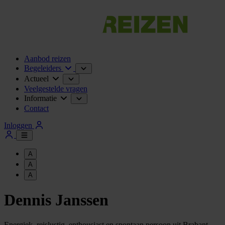
Aanbod reizen
Begeleiders
Actueel
Veelgestelde vragen
Informatie
Contact
Inloggen
A
A
A
Dennis Janssen
Energiek, reislustig, enthousiast en spontaan persoon uit Brabant