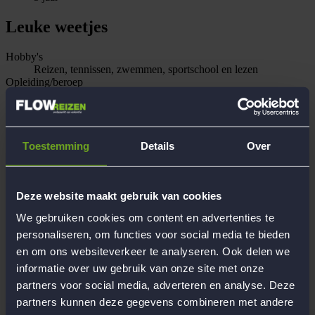
Leuke weetjes
Hobby's
Reizen, tennissen, zwemmen, sportschool en lezen
Opleiding/beroep
Duikinstructeur/Civiel Ingenieur
Recente reiservaringen met Flow
12-Daagse excursiereis naar verrassend Gdansk, Polen, 9-
Daagse heerlijke strand- en excursiereis naar de Belgische
kust, 12-Daagse genietreis naar het Gasteinertal, Oostenrijk,
Toestemming
Details
Over
12-Daagse luxe verwenreis naar Arco aan het Gardameer, 12-
Daagse reis naar het subtropische bloemeneiland Madeira,
Portugal
Deze website maakt gebruik van cookies
Persoonlijke reiservaring
Azie, Australie, Noord/Midden/Zuid Amerika, (Zuid) Afrika
We gebruiken cookies om content en advertenties te
en Europa
personaliseren, om functies voor social media te bieden
Begeleiding
en om ons websiteverkeer te analyseren. Ook delen we
Werken bij Flow Reizen
informatie over uw gebruik van onze site met onze
partners voor social media, adverteren en analyse. Deze
Hoofdkantoor Flow Reizen
partners kunnen deze gegevens combineren met andere
Contact