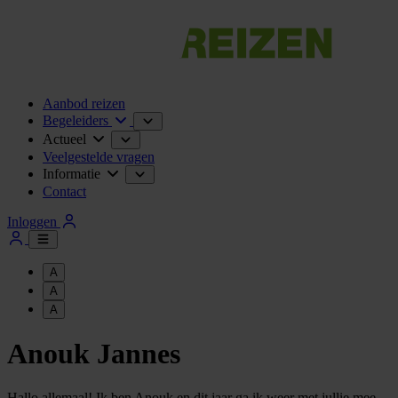
Aanbod reizen
Begeleiders
Actueel
Veelgestelde vragen
Informatie
Contact
Inloggen
A
A
A
Anouk Jannes
Hallo allemaal! Ik ben Anouk en dit jaar ga ik weer met jullie mee