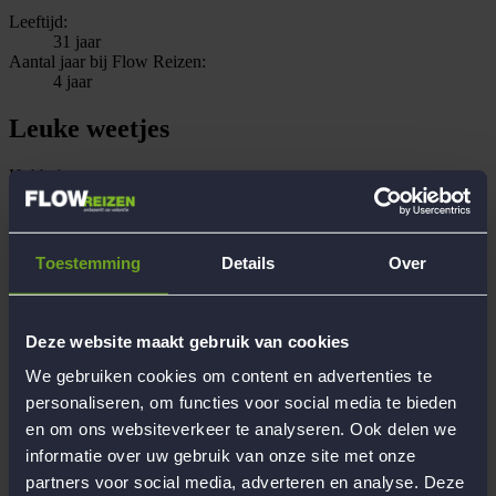
Leeftijd:
31 jaar
Aantal jaar bij Flow Reizen:
4 jaar
Leuke weetjes
Hobby's
Ik doe graag veel leuke activiteiten met mijn familie en
vrienden. Daarnaast doe ik veel wielrennen.
Opleiding/beroep
Podotherapeut - specialisatie echografist voet&enkel
Toestemming
Details
Over
Recente reiservaringen met Flow
12-Daagse heerlijke strandreis naar sfeervol Rhodos,
Griekenland - Tophotel!, 12-Daagse luxe verwenreis naar
Arco aan het Gardameer
Deze website maakt gebruik van cookies
Persoonlijke reiservaring
Ik ben veel op vakanties geweest in Europa, maar ook naar
We gebruiken cookies om content en advertenties te
landen als Thailand, Vietnam, Cambodja, Sri Lanka,
personaliseren, om functies voor social media te bieden
Indonesië, Amerika en China
en om ons websiteverkeer te analyseren. Ook delen we
Begeleiding
informatie over uw gebruik van onze site met onze
Werken bij Flow Reizen
partners voor social media, adverteren en analyse. Deze