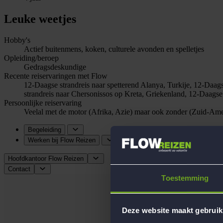
Leuke weetjes
Hobby's
Actief buitenmens, koken, culturele avonden en spelletjes
Opleiding/beroep
Gedragsdeskundige
Recente reiservaringen met Flow
12-Daagse strandreis naar spetterend Alanya, Turkije, 12-Daagse
strandreis naar Chersonissos op Kreta, Griekenland, 12-Daagse
Persoonlijke reiservaring
Veelal met de motor (Afrika, Azie) maar ook zonder (Zuid-Ame
Begeleiding
Werken bij Flow Reizen
Hoofdkantoor Flow Reizen
Contact
Toestemming
Deze website maakt gebruik