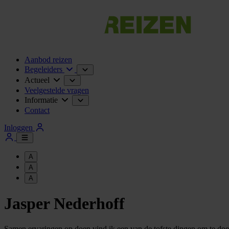
Aanbod reizen
Begeleiders
Actueel
Veelgestelde vragen
Informatie
Contact
Inloggen
A
A
A
Jasper Nederhoff
Samen ervaringen op doen vind ik een van de tofste dingen om te doen!