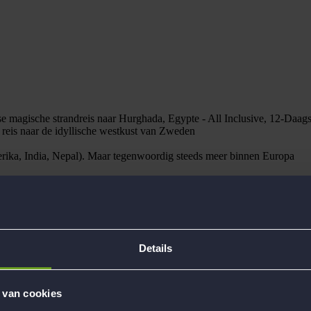
 magische strandreis naar Hurghada, Egypte - All Inclusive, 12-Daagse 
 reis naar de idyllische westkust van Zweden
rika, India, Nepal). Maar tegenwoordig steeds meer binnen Europa
Details
 van cookies