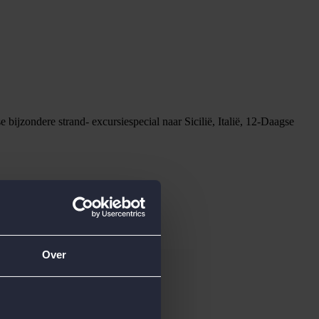
bijzondere strand- excursiespecial naar Sicilië, Italië, 12-Daagse
Over