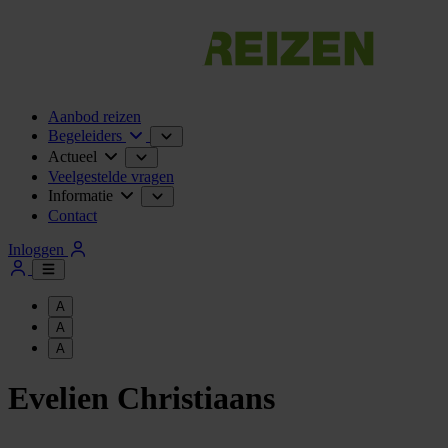
Aanbod reizen
Begeleiders
Actueel
Veelgestelde vragen
Informatie
Contact
Inloggen
A
A
A
Evelien Christiaans