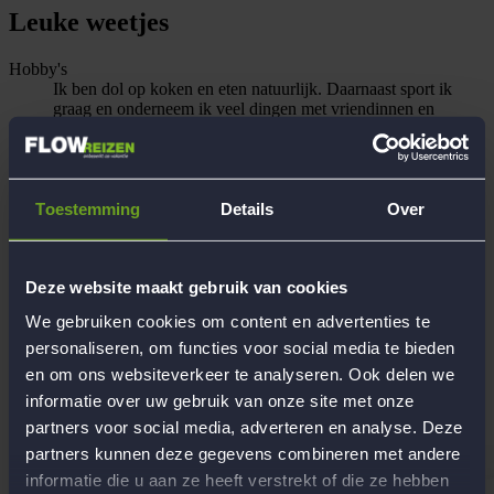
Leuke weetjes
Hobby's
Ik ben dol op koken en eten natuurlijk. Daarnaast sport ik
graag en onderneem ik veel dingen met vriendinnen en
familie
Opleiding/beroep
Orthopedagoog
Recente reiservaringen met Flow
12-Daagse reis naar wonderlijk Wales, Groot-Brittannië, 12-
Toestemming
Details
Over
daagse heerlijke genietreis naar de Vogezen, Frankrijk, 12-
Daagse strandreis naar het bruisende Marbella Spanje, 12-
Daagse spectaculaire reis Noord-Ierland
Deze website maakt gebruik van cookies
Persoonlijke reiservaring
Veel vakanties en weekendjes weg in Europa
We gebruiken cookies om content en advertenties te
Begeleiding
personaliseren, om functies voor social media te bieden
Werken bij Flow Reizen
en om ons websiteverkeer te analyseren. Ook delen we
informatie over uw gebruik van onze site met onze
Hoofdkantoor Flow Reizen
partners voor social media, adverteren en analyse. Deze
Contact
partners kunnen deze gegevens combineren met andere
informatie die u aan ze heeft verstrekt of die ze hebben