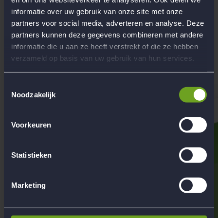
Zomer & wintervakanties, o.a landen zoals Spanje, Frankrijk,
informatie over uw gebruik van onze site met onze
Italie, België (Ardenne), Zwitserland, Oostenrijk, Zuid-Afrika
en Madagaskar
partners voor social media, adverteren en analyse. Deze
partners kunnen deze gegevens combineren met andere
Begeleiding
informatie die u aan ze heeft verstrekt of die ze hebben
Werken bij Flow Reizen
verzameld op basis van uw gebruik van hun services.
Hoofdkantoor Flow Reizen
Contact
Toestemmingsselectie
Noodzakelijk
Voorkeuren
Statistieken
Marketing