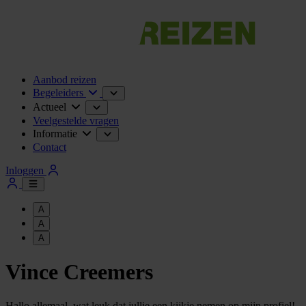
Aanbod reizen
Begeleiders
Actueel
Veelgestelde vragen
Informatie
Contact
Inloggen
A
A
A
Vince Creemers
Hallo allemaal, wat leuk dat jullie een kijkje nemen op mijn profiel!