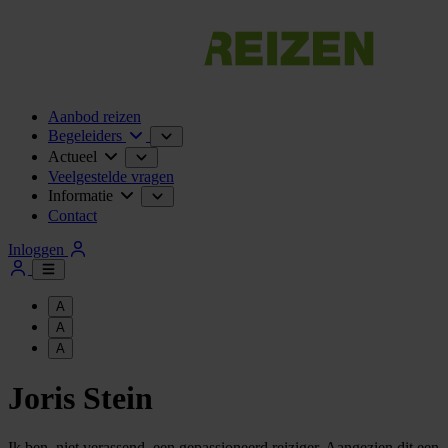
Aanbod reizen
Begeleiders
Actueel
Veelgestelde vragen
Informatie
Contact
Inloggen
A
A
A
Joris Stein
Ik ben, niet verassend, een gepassioneerd reiziger. Aangezien dit een