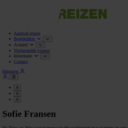
Aanbod reizen
Begeleiders
Actueel
Veelgestelde vragen
Informatie
Contact
Inloggen
A
A
A
Sofie Fransen
Ha Flow-er, Wie weet komen wij elkaar binnenkort wel tegen op een 