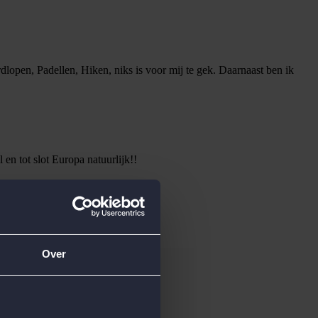
dlopen, Padellen, Hiken, niks is voor mij te gek. Daarnaast ben ik
en tot slot Europa natuurlijk!!
Over