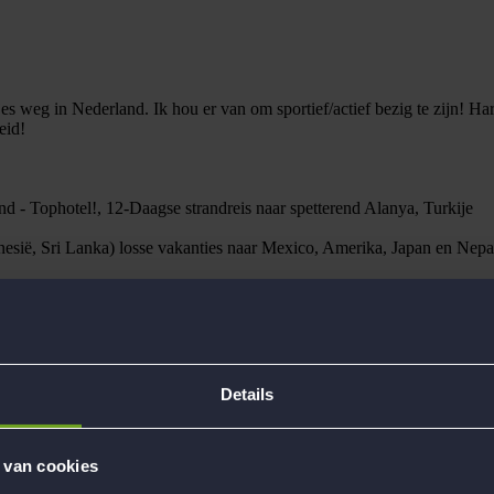
es weg in Nederland. Ik hou er van om sportief/actief bezig te zijn! Har
eid!
nd - Tophotel!, 12-Daagse strandreis naar spetterend Alanya, Turkije
esië, Sri Lanka) losse vakanties naar Mexico, Amerika, Japan en Nepal 
Details
 van cookies