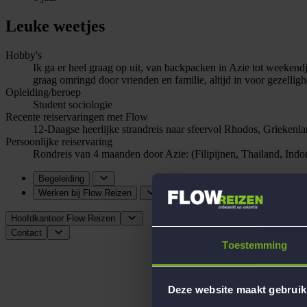
Leuke weetjes
Hobby's
Ik ga er heel graag op uit, van backpacken in Azie tot weekendj
graag omringd door vrienden en familie, altijd in voor gezelligh
Opleiding/beroep
Student sociologie
Recente reiservaringen met Flow
12-Daagse heerlijke strandreis naar sfeervol Rhodos, Griekenla
Persoonlijke reiservaring
Rondreis van 4 maanden door Azie: (Filipijnen, Thailand, Indon
Begeleiding
Werken bij Flow Reizen
Hoofdkantoor Flow Reizen
Contact
Toestemming
Deze website maakt gebruik