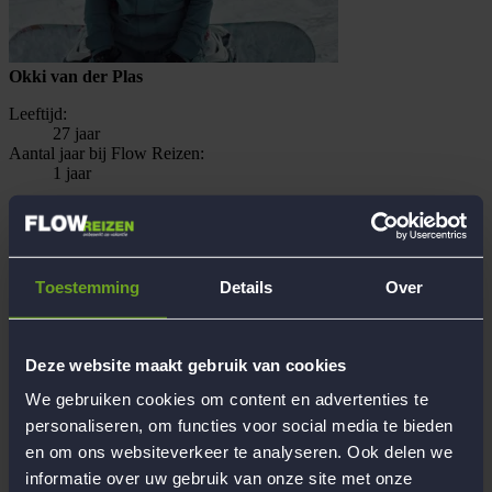
Okki van der Plas
Leeftijd:
27 jaar
Aantal jaar bij Flow Reizen:
1 jaar
Leuke weetjes
Hobby's
Fitness, Wielrennen, Boulderen, Festivals, zwemmen, hiken,
Toestemming
Details
Over
gezelligheid met vriendinnen of familie
Opleiding/beroep
Begeleider/trainer Jeugdzorg - Social Work
Deze website maakt gebruik van cookies
Recente reiservaringen met Flow
12-daagse reis naar het magische Lago Maggiore, Italië
We gebruiken cookies om content en advertenties te
Persoonlijke reiservaring
Europa : Frankrijk, Spanje, Duitsland, Italië, Oostenrijk,
personaliseren, om functies voor social media te bieden
Portugal, Griekenland, Turkije, Cyprus - Buiten Europa NY,
en om ons websiteverkeer te analyseren. Ook delen we
Marokko, Zuid Afrika, Australië, nog veel op de bucketlist!
informatie over uw gebruik van onze site met onze