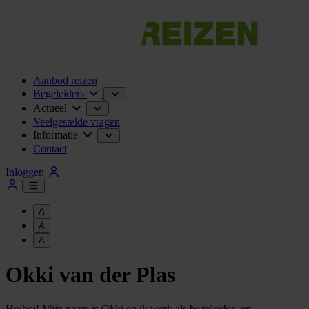
Aanbod reizen
Begeleiders
Actueel
Veelgestelde vragen
Informatie
Contact
Inloggen
A
A
A
Okki van der Plas
Hoihoi! Mijn naam is Okki en ik werk als begeleider- en