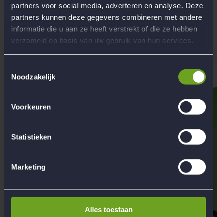
Begeleiding
partners voor social media, adverteren en analyse. Deze
Werken bij Flow Reizen
partners kunnen deze gegevens combineren met andere
informatie die u aan ze heeft verstrekt of die ze hebben
Hoofdkantoor Flow Reizen
verzameld op basis van uw gebruik van hun services.
Contact
Toestemmingsselectie
Noodzakelijk
Voorkeuren
Statistieken
Marketing
Alles toestaan