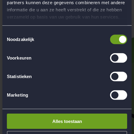
partners kunnen deze gegevens combineren met andere
Hoofdkantoor Flow Reizen
informatie die u aan ze heeft verstrekt of die ze hebben
Contact
verzameld op basis van uw gebruik van hun services.
Toestemmingsselectie
Noodzakelijk
Voorkeuren
Statistieken
Marketing
Alles toestaan