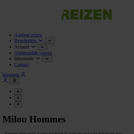
Aanbod reizen
Begeleiders
Actueel
Veelgestelde vragen
Informatie
Contact
Inloggen
A
A
A
Milou Hommes
Samen met mijn Aapie probeer ik met de rest van het team een