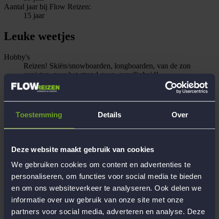
Aantal jaar bij Flow Reizen:
15 jaar
Leuke weetjes
Hobby's
Reizen! Skiën/snowboarden, longboarden, van de zon
genieten, naar het strand gaan, gezelligheid!
Opleiding/beroep
Tolk Nederlandse Gebarentaal en psychomotorische therapeut
Recente reiservaringen met Flow
10-Daagse sfeerreis naar Workum, Nederland, 10-Daagse
Toestemming
Details
Over
fantastische skireis naar Wagrain, Oostenrijk, 12-Daagse luxe
strandreis naar idyllisch Side, Turkije, 10-Daagse relaxreis
naar de Semois, Belgische Ardennen, 12-Daagse strandreis
naar betoverend Kreta, Griekenland
Deze website maakt gebruik van cookies
Persoonlijke reiservaring
Summercamps Amerika, Skilerares Oostenrijk,
We gebruiken cookies om content en advertenties te
Ontwikkelingswerk Indonesië, Vakantie Canada, Thailand,
personaliseren, om functies voor social media te bieden
Singapore, Marokko, TunesiÃ« en nog veel meer :D
en om ons websiteverkeer te analyseren. Ook delen we
Begeleiding
informatie over uw gebruik van onze site met onze
Werken bij Flow Reizen
partners voor social media, adverteren en analyse. Deze