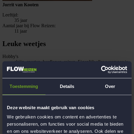
Jorrit van Kooten
Leeftijd:
35 jaar
Aantal jaar bij Flow Reizen:
11 jaar
Leuke weetjes
Hobby's
skiën, sporten, hardlopen, reizen. Eigenlijk alles waarvoor je
de deur uit moet.
Opleiding/beroep
Sociaal pedagogisch hulpverlening
Recente reiservaringen met Flow
Toestemming
Details
Over
9-Daagse ultieme Kerst- en pretparkenreis naar Orlando,
USA, 12-Daagse reis naar adembenemend Wallis,
Zwitserland, 8-Daagse onweerstaanbare festival- en
theaterreis naar Oerol, Terschelling, 9-daagse spectaculaire
Deze website maakt gebruik van cookies
natuurreis naar machtig IJsland - Allerlaatste kans!, 12-Daagse
strandreis naar Lanzarote, Canarische Eilanden, Spanje
We gebruiken cookies om content en advertenties te
Persoonlijke reiservaring
personaliseren, om functies voor social media te bieden
Finland, Zweden, Duitsland, België, Luxemburg, Oostenrijk,
en om ons websiteverkeer te analyseren. Ook delen we
Frankrijk, Italië, Spanje, Zwitserland, Engeland, Tsjechië,