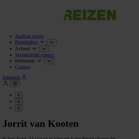
Aanbod reizen
Begeleiders
Actueel
Veelgestelde vragen
Informatie
Contact
Inloggen
A
A
A
Jorrit van Kooten
Ik ben Jorrit, 34 jaar en ik kom uit Aarle-Rixtel (dorpje bij