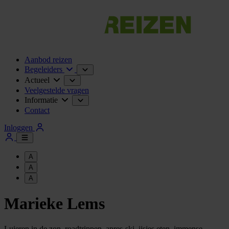
Aanbod reizen
Begeleiders
Actueel
Veelgestelde vragen
Informatie
Contact
Inloggen
A
A
A
Marieke Lems
Luieren in de zon, roadtrippen, apres-ski, ijsjes eten, immense