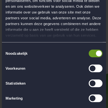
personaliseren, om functies voor social media te bieden
Daagse indrukwekkende topreis naar Telemark, Noorwegen
en om ons websiteverkeer te analyseren. Ook delen we
Persoonlijke reiservaring
Roadtrip door USA en Canada, backpacken door
informatie over uw gebruik van onze site met onze
verschillende landen in Midden-/Zuid-Amerika en Zuidoost-
partners voor social media, adverteren en analyse. Deze
Azië, een wandelreis door Nieuw-Zeeland en natuurlijk ook
partners kunnen deze gegevens combineren met andere
mooie vakanties binnen Europa :)
informatie die u aan ze heeft verstrekt of die ze hebben
Begeleiding
verzameld op basis van uw gebruik van hun services.
Werken bij Flow Reizen
Hoofdkantoor Flow Reizen
Toestemmingsselectie
Contact
Noodzakelijk
Voorkeuren
Statistieken
Marketing