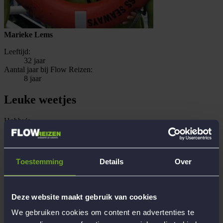
Marieke Lems
Leeftijd:
32 jaar
Aantal jaar bij Flow Reizen:
8 jaar
Leuke weetjes
Hobby's
Op vakantie gaan!! :) Daarnaast vind ik het leuk om gezellige
dingen te ondernemen met vrienden en familie, ben ik graag
actief (volleybal, voetbal, wielrennen, wandelen) en eet ik
veel kaas
Toestemming
Details
Over
Opleiding/beroep
Woongebeleider Thomashuis
Recente reiservaringen met Flow
15-daagse onvergetelijke roadtrip West Coast USA, 10-
Deze website maakt gebruik van cookies
Daagse luxe topreis naar Winterberg, Duitsland, 12-Daagse
genietreis naar mystiek Schotland, Groot-Brittannië, 12-
We gebruiken cookies om content en advertenties te
Daagse droomreis naar weergaloos Karlsbad, Tsjechië, 12-