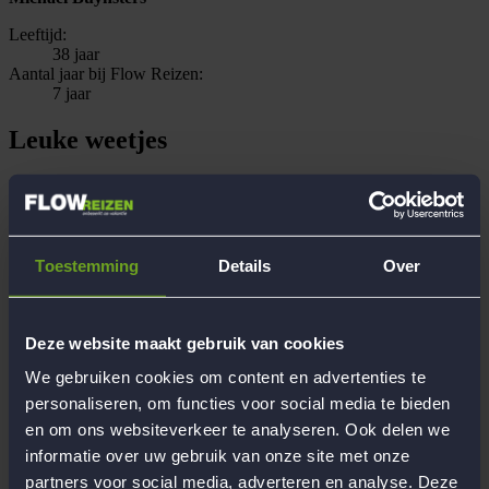
Leeftijd:
38 jaar
Aantal jaar bij Flow Reizen:
7 jaar
Leuke weetjes
Hobby's
Klimsport, yoga, skaten, lezen, schilderen, tekenen...
Opleiding/beroep
coordinator Strategische Alliantie Jonge Mantelzorg
Recente reiservaringen met Flow
Toestemming
Details
Over
6 Heerlijke lentedagen in historisch Napels, Italië, 12-Daagse
avonturenreis naar feestelijk Niederau in Tirol, Oostenrijk, 8-
daagse indrukwekkende rondreis naar betoverend Jordanië,
Deze website maakt gebruik van cookies
12-Daagse wandelreis naar Vale di Sole, Italië, 6 Heerlijke
lentedagen in het hippe Wenen, Oostenrijk
We gebruiken cookies om content en advertenties te
Persoonlijke reiservaring
Ik heb twee jaar in Spanje en Frankrijk gewoond. Verder heb
personaliseren, om functies voor social media te bieden
ik gereisd door Europa, in Thailand en Indonesië..
en om ons websiteverkeer te analyseren. Ook delen we
informatie over uw gebruik van onze site met onze
Begeleiding
partners voor social media, adverteren en analyse. Deze
Werken bij Flow Reizen