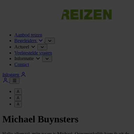
Aanbod reizen
Begeleiders
Actueel
Veelgestelde vragen
Informatie
Contact
Inloggen
A
A
A
Michael Buynsters
Hallo allemaal, mijn naam is Michael. Oorspronkelijk kom ik uit de