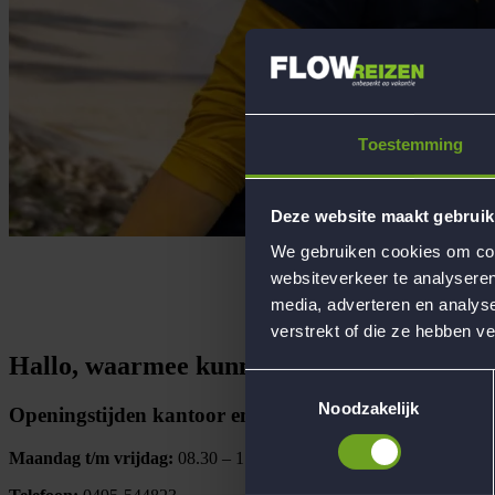
Toestemming
Deze website maakt gebruik
We gebruiken cookies om cont
websiteverkeer te analyseren
media, adverteren en analys
verstrekt of die ze hebben v
Hallo, waarmee kunnen we je helpen?
Toestemmingsselectie
Noodzakelijk
Openingstijden kantoor en klantenservice
Maandag t/m vrijdag:
08.30 – 17.00 uur