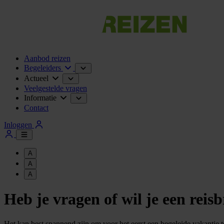
Aanbod reizen
Begeleiders
Actueel
Veelgestelde vragen
Informatie
Contact
Inloggen
A
A
A
Heb je vragen of wil je een rei
Het kan best spannend zijn om voor het eerst een begeleide vakantie 