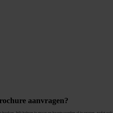
sbrochure aanvragen?
te boeken. Wij helpen je graag en beantwoorden al je vragen, zodat ook