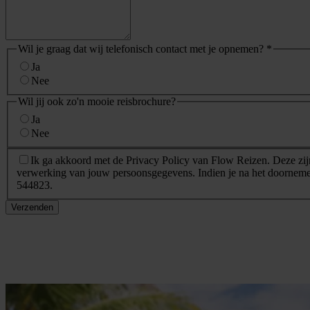
Wil je graag dat wij telefonisch contact met je opnemen?
*
Ja
Nee
Wil jij ook zo'n mooie reisbrochure?
Ja
Nee
AVG
*
Ik ga akkoord met de Privacy Policy van Flow Reizen. Deze zijn
verwerking van jouw persoonsgegevens. Indien je na het doornemen
544823.
Verzenden