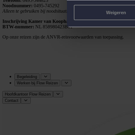
Telefoon:
0495-544823
Noodnummer:
0495-745292
Alleen te gebruiken bij noodsituaties tijdens de reizen.
Weigeren
Inschrijving Kamer van Koophandel:
72087129
BTW-nummer:
NL 858980423B01
Op onze reizen zijn de ANVR-reisvoorwaarden van toepassing.
Begeleiding
Werken bij Flow Reizen
Hoofdkantoor Flow Reizen
Contact