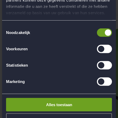
partners kunnen deze gegevens combineren met andere
Contact
informatie die u aan ze heeft verstrekt of die ze hebben
verzameld op basis van uw gebruik van hun services.
Toestemmingsselectie
Noodzakelijk
Voorkeuren
Statistieken
Marketing
Alles toestaan