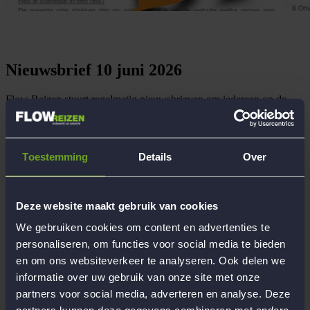
Nieuwsbrief 10 juni 2026
Flow Reizen stuurt regelmatig nieuwsbrieven om iedereen op de
hoogte te houden van het laatste nieuws.
Heb jij de nieuwsbrief gemist?
Klik dan op onderstaande button om de nieuwsbrief van 10
Toestemming
Details
Over
juni 2026 te lezen.
Nieuwsbrief 10 juni 2026
Deze website maakt gebruik van cookies
We gebruiken cookies om content en advertenties te
Terug naar nieuws
Delen
personaliseren, om functies voor social media te bieden
en om ons websiteverkeer te analyseren. Ook delen we
Begeleiding
informatie over uw gebruik van onze site met onze
Werken bij Flow Reizen
partners voor social media, adverteren en analyse. Deze
Hoofdkantoor Flow Reizen