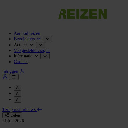
Aanbod reizen
Begeleiders
Actueel
Veelgestelde vragen
Informatie
Contact
Inloggen
A
A
A
Terug naar nieuws
Delen
31 juli 2026