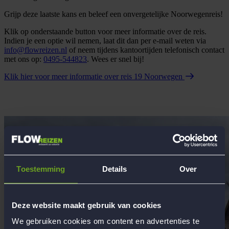
Grijp deze laatste kans en beleef een onvergetelijke Noorwegenreis!
Klik op onderstaande button voor meer informatie over de reis.
Indien je een optie wil nemen, laat dit dan per e-mail weten via
info@flowreizen.nl
of neem tijdens kantoortijden telefonisch contact
met ons op:
0495-544823
. Wees er snel bij!
Klik hier voor meer informatie over reis 19 Noorwegen
Toestemming
Details
Over
Deze website maakt gebruik van cookies
We gebruiken cookies om content en advertenties te