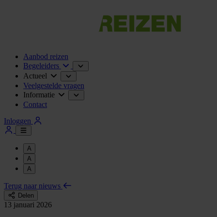
Aanbod reizen
Begeleiders
Actueel
Veelgestelde vragen
Informatie
Contact
Inloggen
A
A
A
Terug naar nieuws
Delen
13 januari 2026