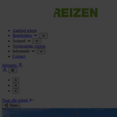
Aanbod reizen
Begeleiders
Actueel
Veelgestelde vragen
Informatie
Contact
Inloggen
A
A
A
Naar alle reizen
Delen