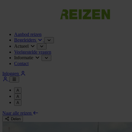
Aanbod reizen
Begeleiders
Actueel
Veelgestelde vragen
Informatie
Contact
Inloggen
A
A
A
Naar alle reizen
Delen