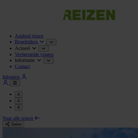
Aanbod reizen
Begeleiders
Actueel
Veelgestelde vragen
Informatie
Contact
Inloggen
A
A
A
Naar alle reizen
Delen