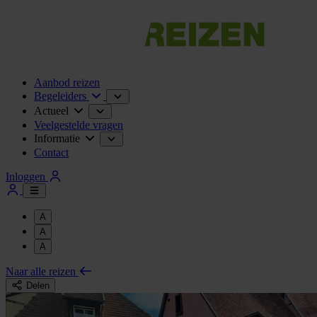
Aanbod reizen
Begeleiders
Actueel
Veelgestelde vragen
Informatie
Contact
Inloggen
A
A
A
Naar alle reizen
Delen