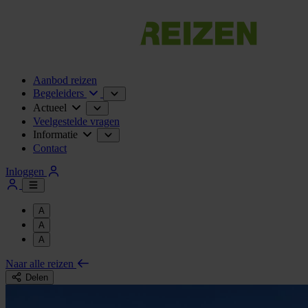
Aanbod reizen
Begeleiders
Actueel
Veelgestelde vragen
Informatie
Contact
Inloggen
A
A
A
Naar alle reizen
Delen