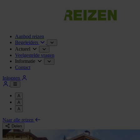
Aanbod reizen
Begeleiders
Actueel
Veelgestelde vragen
Informatie
Contact
Inloggen
A
A
A
Naar alle reizen
Delen