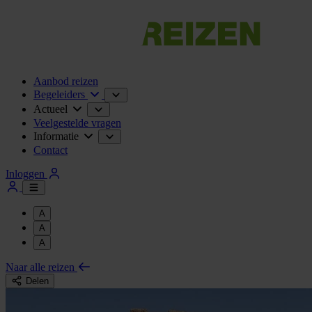
Aanbod reizen
Begeleiders
Actueel
Veelgestelde vragen
Informatie
Contact
Inloggen
A
A
A
Naar alle reizen
Delen