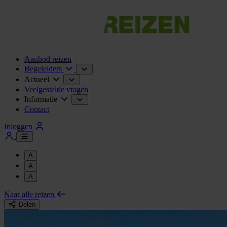
Aanbod reizen
Begeleiders
Actueel
Veelgestelde vragen
Informatie
Contact
Inloggen
A
A
A
Naar alle reizen
Delen