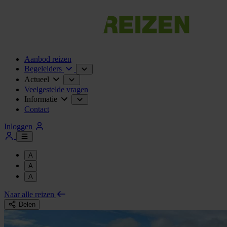
Aanbod reizen
Begeleiders
Actueel
Veelgestelde vragen
Informatie
Contact
Inloggen
A
A
A
Naar alle reizen
Delen