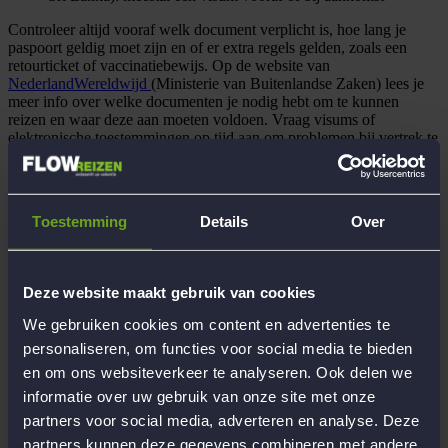
Controleer altijd vooraf welk document verplicht is, hoe lang je
paspoort geldig moet zijn en of er extra regels gelden, zoals een
retourticket of vaccinatiebewijs. Op de website van
NederlandWereldwijd
(Ministerie van Buitenlandse Zaken) lees je
meer info over welke documenten je nodig hebt om te kunnen
reizen en waar deze aan moeten voldoen. Vraag visums of
elektronische toestemmingen op tijd aan om problemen bij vertrek te
voorkomen.
Toestemming
Details
Over
Terug
Delen
Deze website maakt gebruik van cookies
Niet het antwoord gevonden?
We gebruiken cookies om content en advertenties te
Stel ons een vraag
personaliseren, om functies voor social media te bieden
en om ons websiteverkeer te analyseren. Ook delen we
Begeleiding
informatie over uw gebruik van onze site met onze
Werken bij Flow Reizen
partners voor social media, adverteren en analyse. Deze
Hoofdkantoor Flow Reizen
partners kunnen deze gegevens combineren met andere