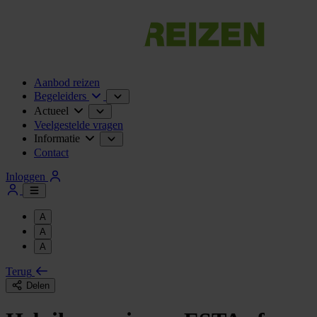
Aanbod reizen
Begeleiders
Actueel
Veelgestelde vragen
Informatie
Contact
Inloggen
A
A
A
Terug
Delen