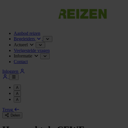
Aanbod reizen
Begeleiders
Actueel
Veelgestelde vragen
Informatie
Contact
Inloggen
A
A
A
Terug
Delen