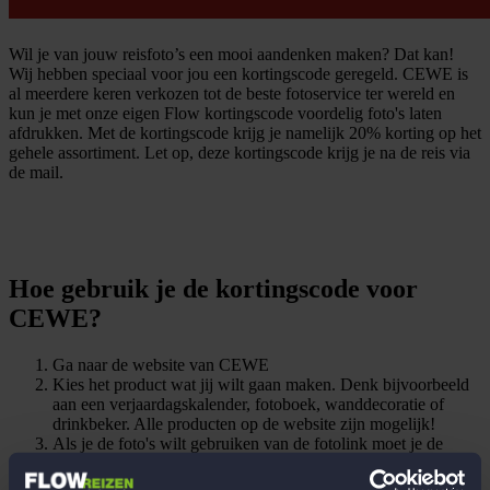
Wil je van jouw reisfoto’s een mooi aandenken maken? Dat kan!
Wij hebben speciaal voor jou een kortingscode geregeld. CEWE is
al meerdere keren verkozen tot de beste fotoservice ter wereld en
kun je met onze eigen Flow kortingscode voordelig foto's laten
afdrukken. Met de kortingscode krijg je namelijk 20% korting op het
gehele assortiment. Let op, deze kortingscode krijg je na de reis via
de mail.
Hoe gebruik je de kortingscode voor
CEWE?
Ga naar de website van CEWE
Kies het product wat jij wilt gaan maken. Denk bijvoorbeeld
aan een verjaardagskalender, fotoboek, wanddecoratie of
drinkbeker. Alle producten op de website zijn mogelijk!
Als je de foto's wilt gebruiken van de fotolink moet je de
foto’s eerst downloaden op een computer of laptop (geen
tablet of telefoon)