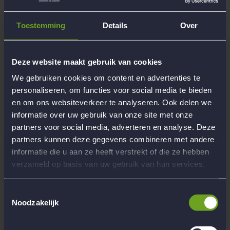
Selecteer de foto's die je wilt gebruiken
Laat je creativiteit los en maak de mooiste ontwerpen!
Klik op bestellen
Toestemming
Details
Over
Vul bij ‘Ik heb een kortingscode’ de code in
Klik op ‘controleer code’
Kies vervolgens voor registreren en vul je gegevens in
Kies de betaalwijze en betaal
Deze website maakt gebruik van cookies
We gebruiken cookies om content en advertenties te
Let op! De kortingscode is per mailadres maar eenmalig te
gebruiken.
personaliseren, om functies voor social media te bieden
en om ons websiteverkeer te analyseren. Ook delen we
Heb je een leuke foto's, kalender of fotoalbum van jouw reis
gemaakt? Neem ze mee naar de Kennismakingsdag. Wij zijn erg
informatie over uw gebruik van onze site met onze
benieuwd!
partners voor social media, adverteren en analyse. Deze
partners kunnen deze gegevens combineren met andere
Website CEWE
informatie die u aan ze heeft verstrekt of die ze hebben
verzameld op basis van uw gebruik van hun services.
Terug
Delen
Toestemmingsselectie
Noodzakelijk
Niet het antwoord gevonden?
Stel ons een vraag