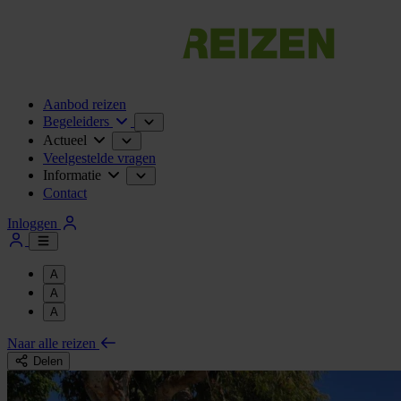
Aanbod reizen
Begeleiders
Actueel
Veelgestelde vragen
Informatie
Contact
Inloggen
A
A
A
Naar alle reizen
Delen