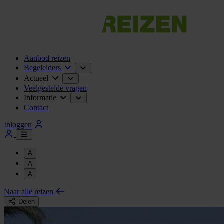
Aanbod reizen
Begeleiders
Actueel
Veelgestelde vragen
Informatie
Contact
Inloggen
A
A
A
Naar alle reizen
Delen