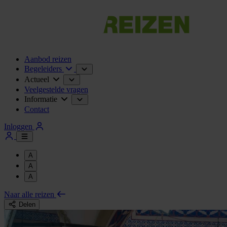
Aanbod reizen
Begeleiders
Actueel
Veelgestelde vragen
Informatie
Contact
Inloggen
A
A
A
Naar alle reizen
Delen