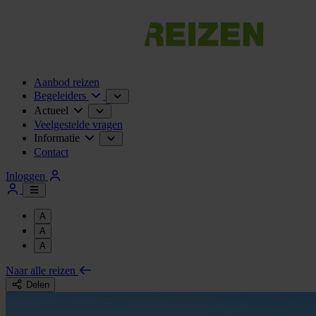
Aanbod reizen
Begeleiders
Actueel
Veelgestelde vragen
Informatie
Contact
Inloggen
A
A
A
Naar alle reizen
Delen