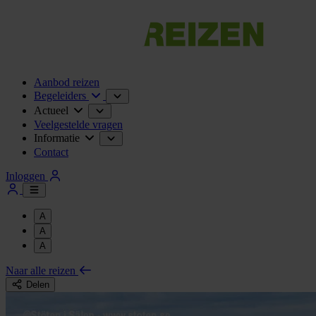
Aanbod reizen
Begeleiders
Actueel
Veelgestelde vragen
Informatie
Contact
Inloggen
A
A
A
Naar alle reizen
Delen