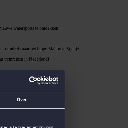
m nieuwe watersports te ontdekken.
e strandreis naar het hippe Mallorca, Spanje
an treinreizen in Nederland!
Over
 media te bieden en om ons