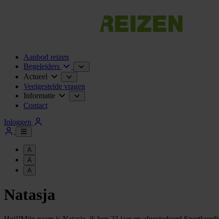
Aanbod reizen
Begeleiders
Actueel
Veelgestelde vragen
Informatie
Contact
Inloggen
A
A
A
Natasja
Hoi!!Mijn naam is Natasja, ik ben 23 jaar en afgestudeerd Sportkundig