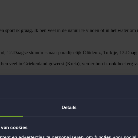
s en sport ik graag. Ik ben veel in de natuur te vinden of in het water o
nd, 12-Daagse strandreis naar paradijselijk Ölüdeniz, Turkije, 12-Daags
k ben veel in Griekenland geweest (Kreta), verder hou ik ook heel erg v
Details
 van cookies
ent en advertenties te personaliseren, om functies voor social