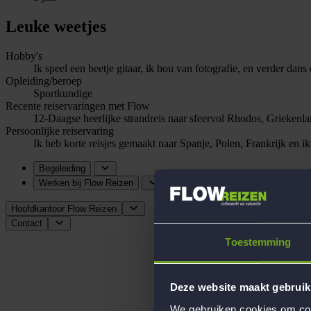
Leuke weetjes
Hobby's
Ik speel een beetje gitaar, ik hou van fotografie, en verder dan
Opleiding/beroep
Sportkundige
Recente reiservaringen met Flow
12-Daagse heerlijke strandreis naar sfeervol Rhodos, Griekenla
Persoonlijke reiservaring
Ik heb korte reisjes gemaakt naar Spanje, Polen, Frankrijk en i
Begeleiding
Werken bij Flow Reizen
Hoofdkantoor Flow Reizen
Contact
Toestemming
Deze website maakt gebruik
We gebruiken cookies om cont