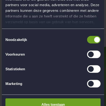
partners voor social media, adverteren en analyse. Deze
Begeleiding
partners kunnen deze gegevens combineren met andere
Werken bij Flow Reizen
informatie die u aan ze heeft verstrekt of die ze hebben
Hoofdkantoor Flow Reizen
verzameld op basis van uw gebruik van hun services.
Contact
Toestemmingsselectie
Noodzakelijk
Voorkeuren
Statistieken
Marketing
Alles toestaan