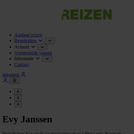
Aanbod reizen
Begeleiders
Actueel
Veelgestelde vragen
Informatie
Contact
Inloggen
A
A
A
Evy Janssen
Hoi! Ik ben Evy en ik ga graag mee op een Flow reis. Naast de