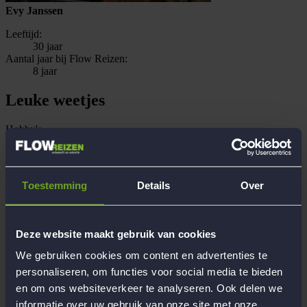
Evy Janssen
Leeftijd:
30 jaar
Aantal jaar bij Flow Reizen:
8 jaar
Leuke weetjes
Hobby's
Muziek, Fietsen, Wandelen, Dansen, Tender-clownen, mijn
konijn (Bunny)
Opleiding/beroep
Bewegingstherapeut/ Sociaal Pedagogisch Hulpverlener
Toestemming
Details
Over
Recente reiservaringen met Flow
7-Daagse magische Kerstreis naar De Haan/Brugge, België,
12-Daagse All Inclusive strandreis naar sfeervol Paphos,
Cyprus, 13-Daagse ultieme avonturenreis naar de
Deze website maakt gebruik van cookies
indrukwekkende Spaanse Pyreneeën, 15-daagse
onvergetelijke roadtrip West Coast USA, 10-Daagse winterse
We gebruiken cookies om content en advertenties te
excursiereis naar Dorfgastein, Oostenrijk
personaliseren, om functies voor social media te bieden
Persoonlijke reiservaring
en om ons websiteverkeer te analyseren. Ook delen we
Italië, Spanje, Mallorca, Zweden, Noorwegen, Portugal,
Curaçao, Zuid-Afrika
informatie over uw gebruik van onze site met onze