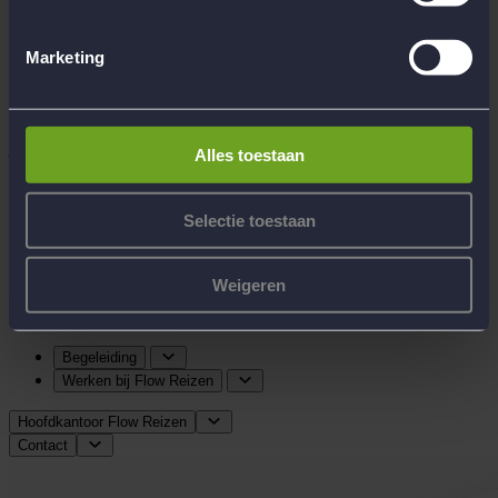
Openingstijden kantoor en klantenservice
Marketing
Maandag t/m vrijdag:
08.30 – 17.00 uur
Telefoon:
0495-544823
Noodnummer:
0495-745292
Alleen te gebruiken bij noodsituaties tijdens de reizen.
Alles toestaan
Inschrijving Kamer van Koophandel:
72087129
BTW-nummer:
NL 858980423B01
Selectie toestaan
Op onze reizen zijn de ANVR-reisvoorwaarden van toepassing.
Weigeren
Begeleiding
Werken bij Flow Reizen
Hoofdkantoor Flow Reizen
Contact